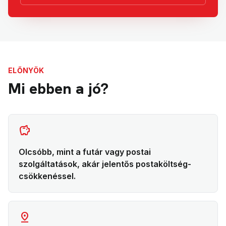
ELŐNYÖK
Mi ebben a jó?
savings
Olcsóbb, mint a futár vagy postai
szolgáltatások, akár jelentős postaköltség-
csökkenéssel.
pin_drop