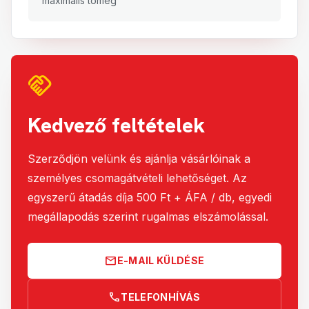
maximális tömeg
handshake
Kedvező feltételek
Szerződjön velünk és ajánlja vásárlóinak a
személyes csomagátvételi lehetőséget. Az
egyszerű átadás díja 500 Ft + ÁFA / db, egyedi
megállapodás szerint rugalmas elszámolással.
mail
E-MAIL KÜLDÉSE
call
TELEFONHÍVÁS