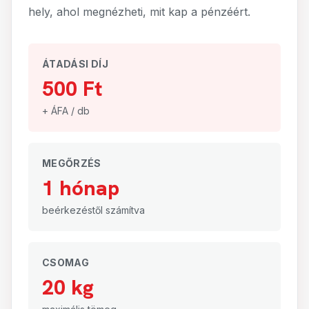
hely, ahol megnézheti, mit kap a pénzéért.
ÁTADÁSI DÍJ
500 Ft
+ ÁFA / db
MEGŐRZÉS
1 hónap
beérkezéstől számítva
CSOMAG
20 kg