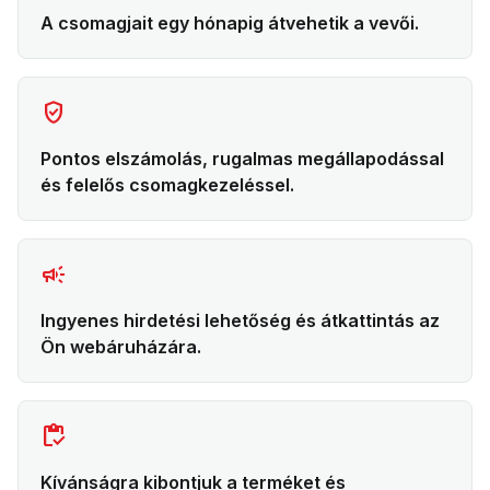
A csomagjait egy hónapig átvehetik a vevői.
verified_user
Pontos elszámolás, rugalmas megállapodással
és felelős csomagkezeléssel.
campaign
Ingyenes hirdetési lehetőség és átkattintás az
Ön webáruházára.
inventory
Kívánságra kibontjuk a terméket és