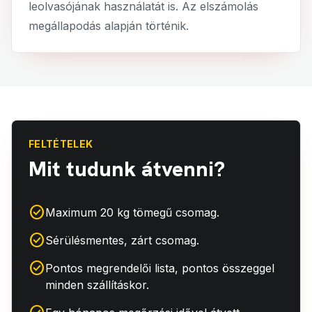
leolvasójának használatát is. Az elszámolás
megállapodás alapján történik.
FELTÉTELEK
Mit tudunk átvenni?
check_circle
Maximum 20 kg tömegű csomag.
check_circle
Sérülésmentes, zárt csomag.
check_circle
Pontos megrendelői lista, pontos összeggel
minden szállításkor.