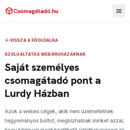
deployed_code
menu
Csomagátadó.hu
Menü
arrow_back
VISSZA A FŐOLDALRA
SZOLGÁLTATÁS WEBÁRUHÁZAKNAK
Saját személyes
csomagátadó pont a
Lurdy Házban
Azok a webes cégek, akik nem üzemeltetnek
hagyományos boltot, megbízhatnak minket azzal,
hogy könnyen megközelíthető üzlethelyiséggel és