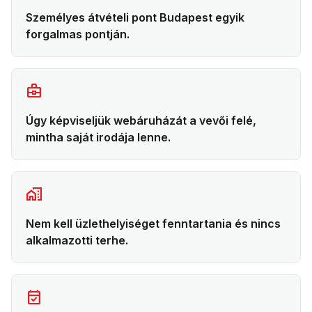
Személyes átvételi pont Budapest egyik
forgalmas pontján.
business_center
Úgy képviseljük webáruházát a vevői felé,
mintha saját irodája lenne.
home_work
Nem kell üzlethelyiséget fenntartania és nincs
alkalmazotti terhe.
event_available