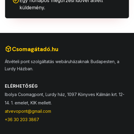
check_circle
Egy hónapos megőrzési idővel átvett
küldemény.
deployed_code
Csomagátadó.hu
Átvételi pont szolgáltatás webáruházaknak Budapesten, a
Lurdy Házban.
ELÉRHETŐSÉG
Ibolya Csomagpont, Lurdy ház, 1097 Könyves Kálmán krt. 12-
14. 1. emelet, KIK mellett.
atvevopont@gmail.com
+36 30 203 3867